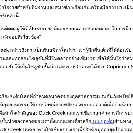
ใจง่ายสำหรับทีมงานและสมาชิก พร้อมกับเครื่องมือการประเมิน
์เหล่านี้"
่วนติดต่อผู้ใช้ที่เป็นธรรมชาติและชาญฉลาดช่วยลดเวลาในการฝึก
ส่งมอบที่เกี่ยวข้อง"
eek กล่าวถึงการเป็นพันธมิตรใหม่ว่า "เรารู้สึกตื่นเต้นที่ได้ต้อ
และทดสอบโซลูชันที่มีในตลาดอย่างเข้มงวด เพื่อให้มั่นใจว่าสม
ับการยอมรับให้เป็นโซลูชันชั้นนำ และเราหวังว่าจะได้ช่วย Capricorn 
จฉริยะระดับโลกที่กำหนดอนาคตของอุตสาหกรรมประกันภัยทรัพย์สินแ
ให้อุตสาหกรรมใช้ประโยชน์จากพลังของระบบคลาวด์เพื่อดำเนินการ
 คือหัวใจสำคัญของ Duck Creek และเราเชื่อว่าลูกค้าควรมีการ
ชันชั้นนำของตลาดของเราทั้งแบบแยกเดี่ยวหรือ
แบบชุดเต็ม
ผ่านทาง
าม Duck Creek บนช่องทางโซเชียลของเราเพื่อรับข้อมูลล่าสุดได้ผ่าน