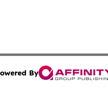
owered By
ubmit Press Release
Terms & Conditions
Copyright/DMCA
nc. dba Affinity Group Publishing & Business Journal Flor